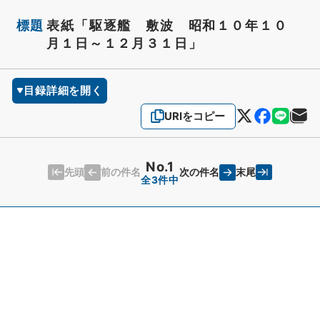
標題
表紙「駆逐艦 敷波 昭和１０年１０
月１日～１２月３１日」
目録詳細を開く
URIをコピー
No.1
先頭
末尾
前の件名
次の件名
全3件中