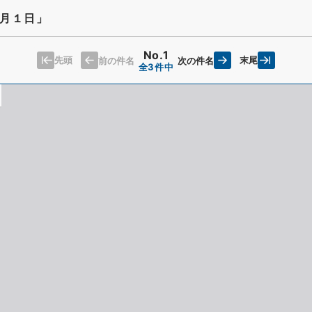
月１日」
No.1
先頭
末尾
前の件名
次の件名
全3件中