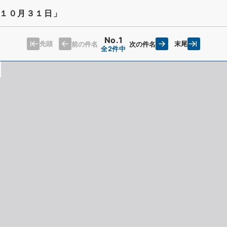
１０月３１日」
No.1
先頭
末尾
前の件名
次の件名
全2件中