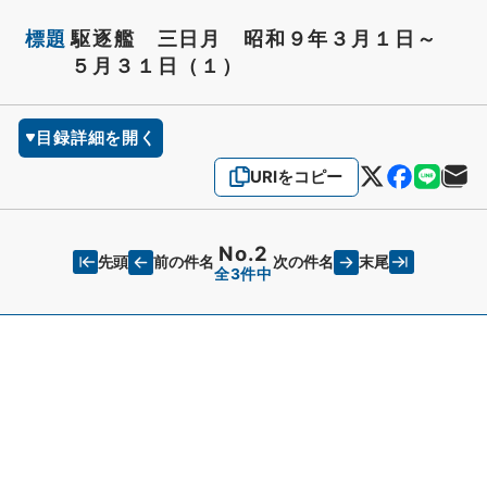
標題
駆逐艦 三日月 昭和９年３月１日～
５月３１日（１）
目録詳細を開く
URIをコピー
No.2
先頭
末尾
前の件名
次の件名
全3件中