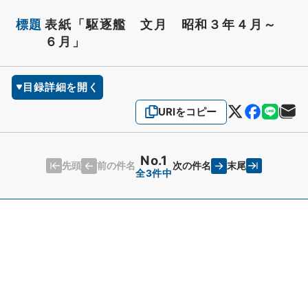
標題
表紙「駆逐艦 文月 昭和３年４月～
６月」
目録詳細を開く
URIをコピー
No.1
先頭
末尾
前の件名
次の件名
全3件中