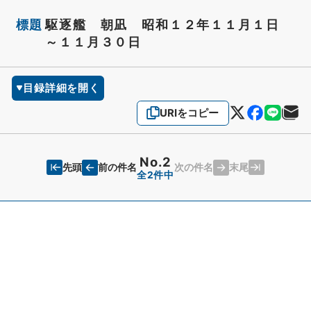
標題
駆逐艦 朝凪 昭和１２年１１月１日
～１１月３０日
目録詳細を開く
URIをコピー
No.2
先頭
末尾
前の件名
次の件名
全2件中