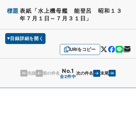
標題
表紙「水上機母艦 能登呂 昭和１３
年７月１日～７月３１日」
目録詳細を開く
URIをコピー
No.1
先頭
末尾
前の件名
次の件名
全2件中