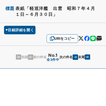
標題
表紙「軽巡洋艦 出雲 昭和７年４月
１日～６月３０日」
目録詳細を開く
URIをコピー
No.1
先頭
末尾
前の件名
次の件名
全3件中