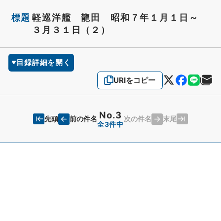
標題
軽巡洋艦 龍田 昭和７年１月１日～
３月３１日（２）
目録詳細を開く
URIをコピー
No.3
先頭
末尾
前の件名
次の件名
全3件中