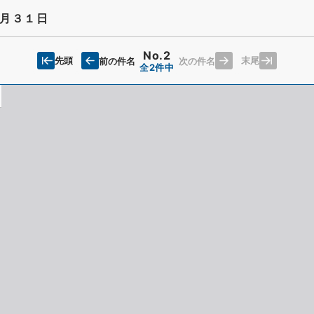
月３１日
No.2
先頭
末尾
前の件名
次の件名
全2件中