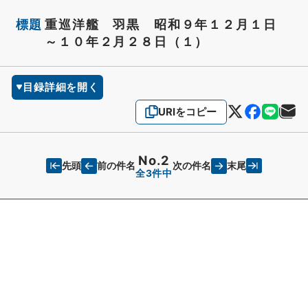
標題
重巡洋艦 羽黒 昭和９年１２月１日
～１０年２月２８日（１）
目録詳細を開く
URIをコピー
No.2
先頭
末尾
前の件名
次の件名
全3件中