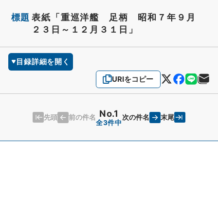
標題
表紙「重巡洋艦 足柄 昭和７年９月
２３日～１２月３１日」
目録詳細を開く
URIをコピー
No.1
先頭
末尾
前の件名
次の件名
全3件中