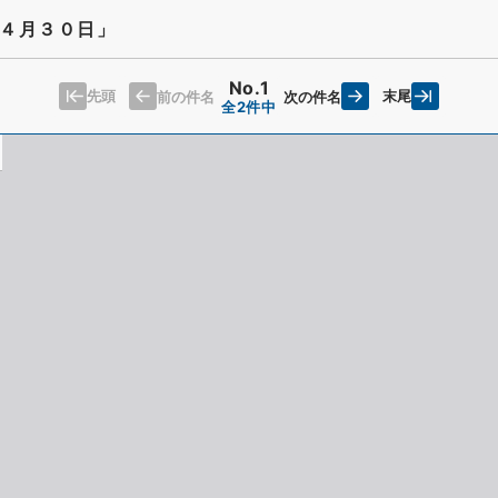
４月３０日」
No.1
先頭
末尾
前の件名
次の件名
全2件中