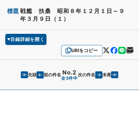
標題
戦艦 扶桑 昭和８年１２月１日～９
年３月９日（１）
目録詳細を開く
URIをコピー
No.2
先頭
末尾
前の件名
次の件名
全3件中