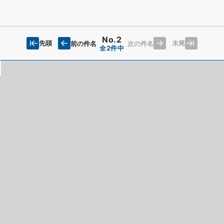
No.2
先頭
末尾
前の件名
次の件名
全2件中