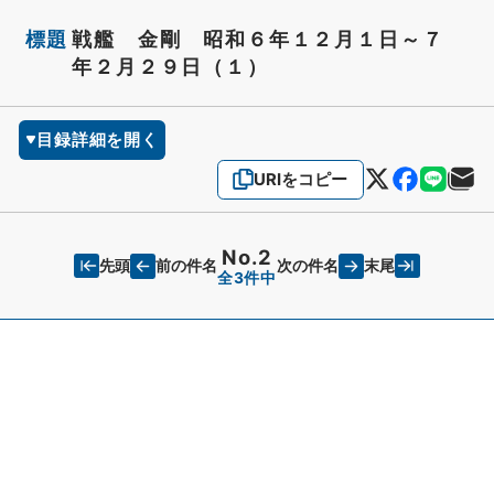
標題
戦艦 金剛 昭和６年１２月１日～７
年２月２９日（１）
目録詳細を開く
URIをコピー
No.2
先頭
末尾
前の件名
次の件名
全3件中