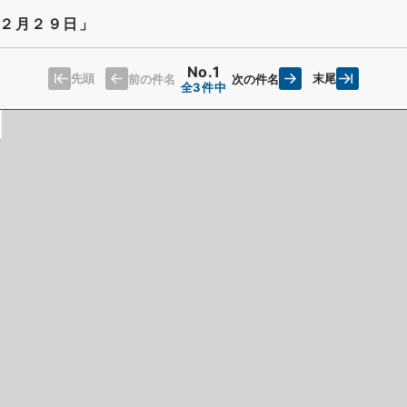
２月２９日」
No.1
先頭
末尾
前の件名
次の件名
全3件中