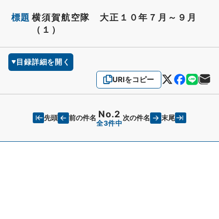
標題
横須賀航空隊 大正１０年７月～９月
（１）
目録詳細を開く
URIをコピー
No.2
先頭
末尾
前の件名
次の件名
全3件中