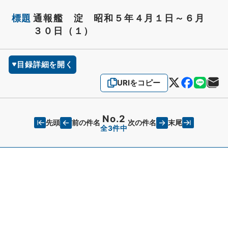
標題
通報艦 淀 昭和５年４月１日～６月
３０日（１）
目録詳細を開く
URIをコピー
No.2
先頭
末尾
前の件名
次の件名
全3件中