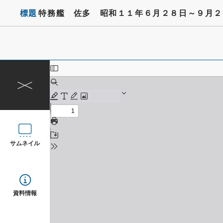
標題
特務艦 佐多 昭和１１年６月２８日～９月２
サムネイル
資料情報