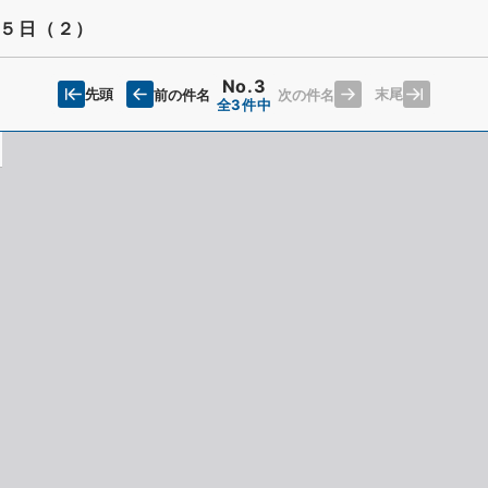
５日（２）
No.3
先頭
末尾
前の件名
次の件名
全3件中