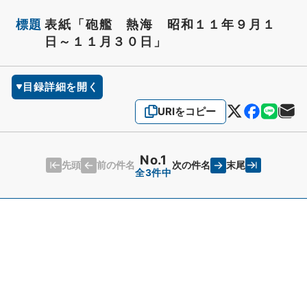
標題
表紙「砲艦 熱海 昭和１１年９月１
日～１１月３０日」
目録詳細を開く
URIをコピー
No.1
先頭
末尾
前の件名
次の件名
全3件中