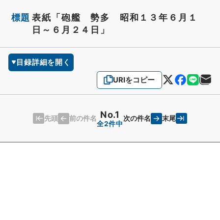
標題
表紙「砲艦 勢多 昭和１３年６月１
日～６月２４日」
目録詳細を開く
URIをコピー
No.1
先頭
末尾
前の件名
次の件名
全2件中