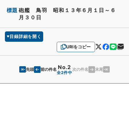
標題
砲艦 鳥羽 昭和１３年６月１日～６
月３０日
目録詳細を開く
URIをコピー
No.2
先頭
末尾
前の件名
次の件名
全2件中