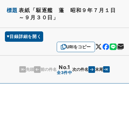
標題
表紙「駆逐艦 蓬 昭和９年７月１日
～９月３０日」
目録詳細を開く
URIをコピー
No.1
先頭
末尾
前の件名
次の件名
全3件中