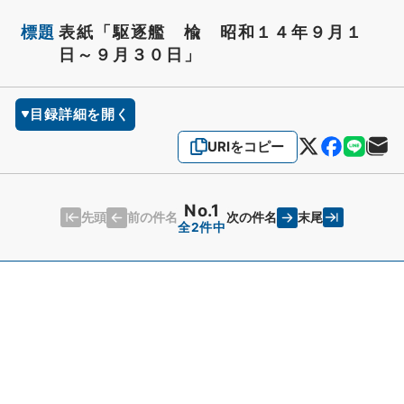
標題
表紙「駆逐艦 楡 昭和１４年９月１
日～９月３０日」
目録詳細を開く
URIをコピー
No.1
先頭
末尾
前の件名
次の件名
全2件中