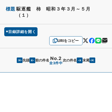
標題
駆逐艦 柿 昭和３年３月～５月
（１）
目録詳細を開く
URIをコピー
No.2
先頭
末尾
前の件名
次の件名
全3件中