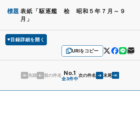
標題
表紙「駆逐艦 桧 昭和５年７月～９
月」
目録詳細を開く
URIをコピー
No.1
先頭
末尾
前の件名
次の件名
全3件中