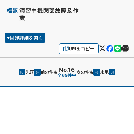
標題
演習中機関部故障及作
業
目録詳細を開く
URIをコピー
No.16
先頭
末尾
前の件名
次の件名
全69件中