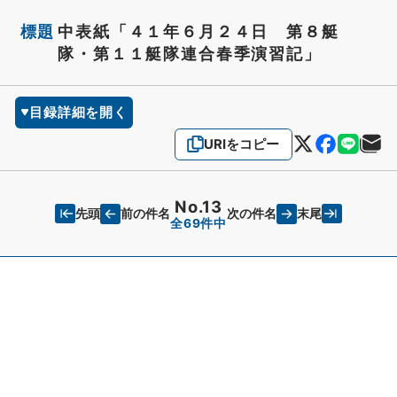
標題
中表紙「４１年６月２４日 第８艇
隊・第１１艇隊連合春季演習記」
目録詳細を開く
URIをコピー
No.13
先頭
末尾
前の件名
次の件名
全69件中