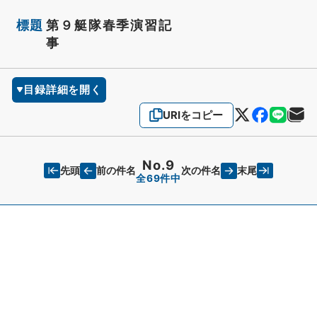
標題
第９艇隊春季演習記
事
目録詳細を開く
URIをコピー
No.9
先頭
末尾
前の件名
次の件名
全69件中