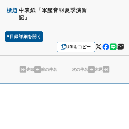
標題
中表紙「軍艦音羽夏季演習
記」
目録詳細を開く
URIをコピー
先頭
末尾
前の件名
次の件名