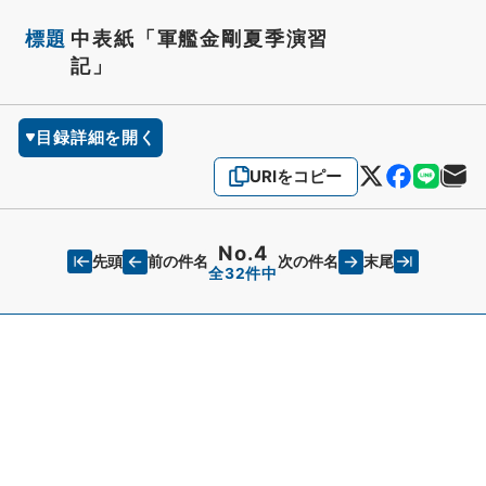
標題
中表紙「軍艦金剛夏季演習
記」
目録詳細を開く
URIをコピー
No.4
先頭
末尾
前の件名
次の件名
全32件中