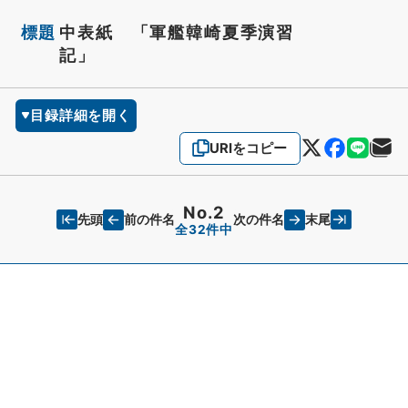
標題
中表紙 「軍艦韓崎夏季演習
記」
目録詳細を開く
URIをコピー
No.2
先頭
末尾
前の件名
次の件名
全32件中