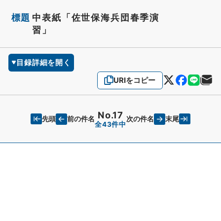
標題
中表紙「佐世保海兵団春季演
習」
目録詳細を開く
URIをコピー
No.17
先頭
末尾
前の件名
次の件名
全43件中