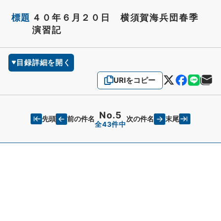
標題
４０年６月２０日 横須賀海兵団春季
演習記
目録詳細を開く
URIをコピー
No.5
先頭
末尾
前の件名
次の件名
全43件中