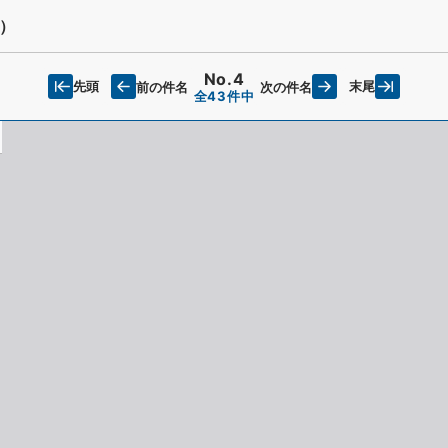
）
No.4
先頭
末尾
前の件名
次の件名
全43件中