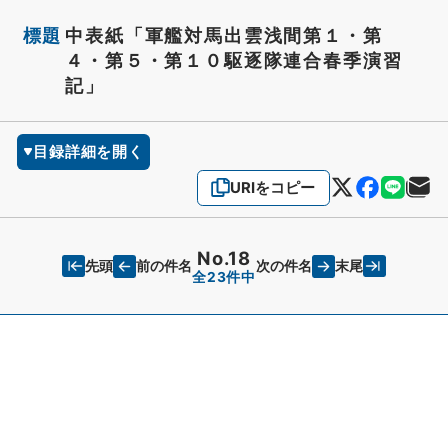
標題
中表紙「軍艦対馬出雲浅間第１・第
４・第５・第１０駆逐隊連合春季演習
記」
目録詳細を開く
URIをコピー
No.18
先頭
末尾
前の件名
次の件名
全23件中