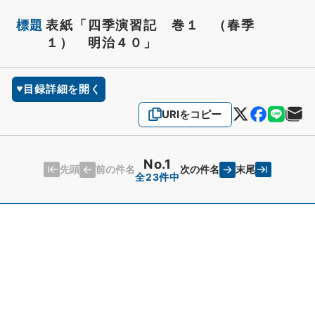
標題
表紙「四季演習記 巻１ （春季
１） 明治４０」
目録詳細を開く
URIをコピー
No.1
先頭
末尾
前の件名
次の件名
全23件中