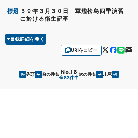
標題
３９年３月３０日 軍艦松島四季演習
に於ける衛生記事
目録詳細を開く
URIをコピー
No.16
先頭
末尾
前の件名
次の件名
全83件中