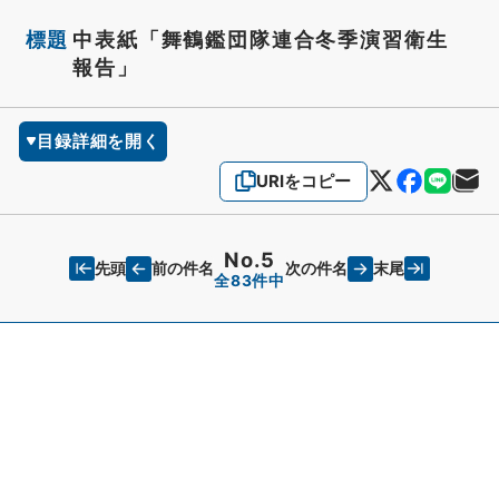
標題
中表紙「舞鶴鑑団隊連合冬季演習衛生
報告」
目録詳細を開く
URIをコピー
No.5
先頭
末尾
前の件名
次の件名
全83件中