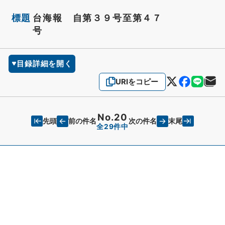
標題
台海報 自第３９号至第４７
号
目録詳細を開く
URIをコピー
No.20
先頭
末尾
前の件名
次の件名
全29件中