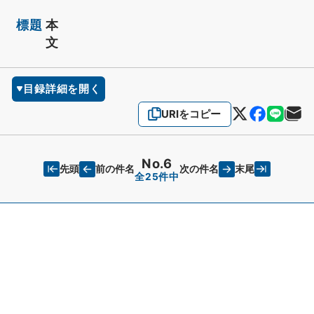
標題
本
文
目録詳細を開く
URIをコピー
No.6
先頭
末尾
前の件名
次の件名
全25件中