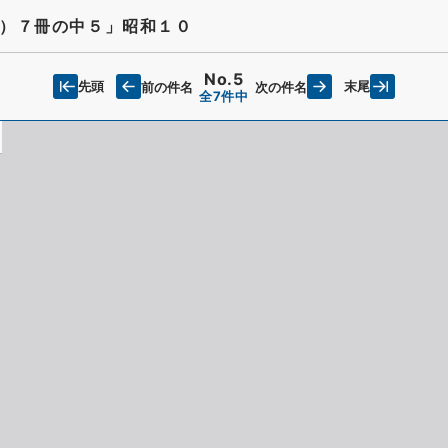
）７冊の中５」昭和１０
No.5
先頭
末尾
前の件名
次の件名
全7件中