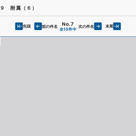
９ 附属（６）
No.7
先頭
末尾
前の件名
次の件名
全15件中