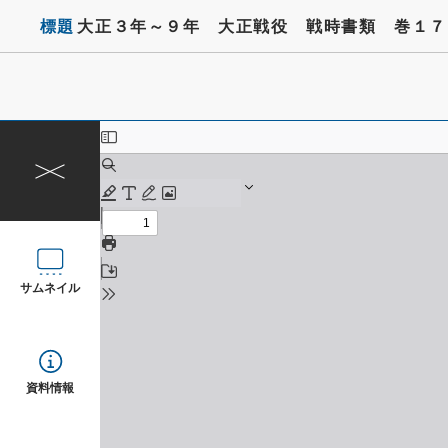
標題
大正３年～９年 大正戦役 戦時書類 巻１７
サムネイル
資料情報