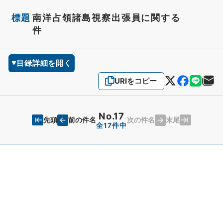
標題
南洋占領諸島視察出張員に関する
件
目録詳細を開く
URIをコピー
No.17
先頭
末尾
前の件名
次の件名
全17件中