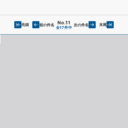
No.11
先頭
末尾
前の件名
次の件名
全17件中