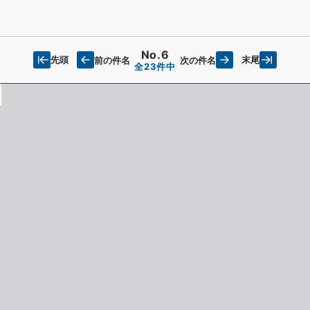
No.6
先頭
末尾
前の件名
次の件名
全23件中