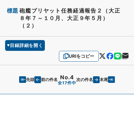
標題
砲艦ブリヤット任務経過報告２（大正
８年７～１０月、大正９年５月）
（２）
目録詳細を開く
URIをコピー
No.4
先頭
末尾
前の件名
次の件名
全17件中