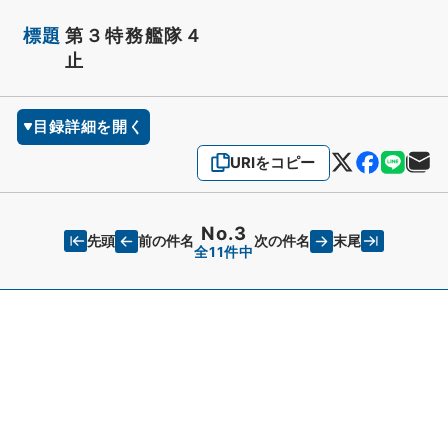
標題
第３特務艦隊４
止
目録詳細を開く
URIをコピー
No.3
先頭
末尾
前の件名
次の件名
全11件中