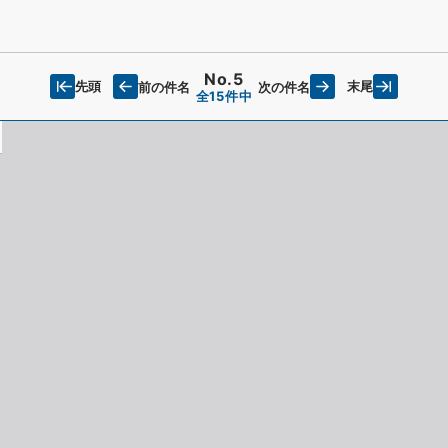
No.5
先頭
末尾
前の件名
次の件名
全15件中