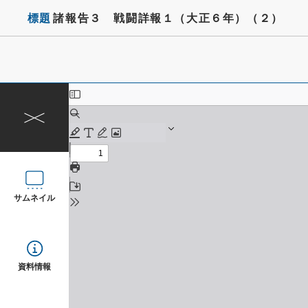
標題
諸報告３ 戦闘詳報１（大正６年）（２）
サムネイル
資料情報